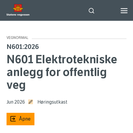
Søk
VEGNORMAL
N601:2026
N601 Elektrotekniske
anlegg for offentlig
veg
Jun 2026
Høringsutkast
Åpne