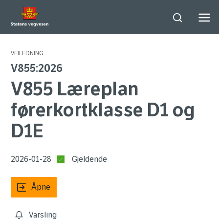
Søk
Men
VEILEDNING
V855:2026
V855 Læreplan
førerkortklasse D1 og
D1E
2026-01-28
Gjeldende
Åpne
Varsling