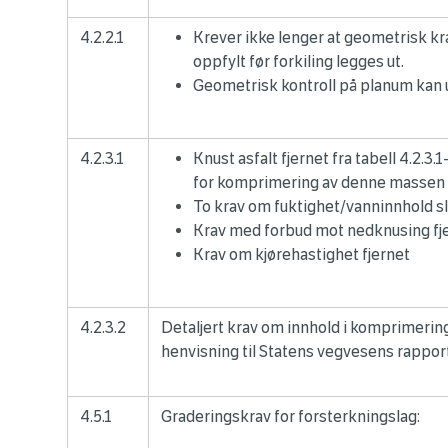
4.2.2.1
Krever ikke lenger at geometrisk kr
oppfylt før forkiling legges ut.
Geometrisk kontroll på planum kan
4.2.3.1
Knust asfalt fjernet fra tabell 4.2.3.
for komprimering av denne massen
To krav om fuktighet/vanninnhold slå
Krav med forbud mot nedknusing fj
Krav om kjørehastighet fjernet
4.2.3.2
Detaljert krav om innhold i komprimering
henvisning til Statens vegvesens rappor
4.5.1
Graderingskrav for forsterkningslag: