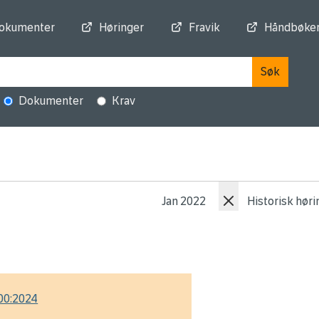
dokumenter
Høringer
Fravik
Håndbøke
Søk
Dokumenter
Krav
Jan 2022
Historisk hør
00:2024