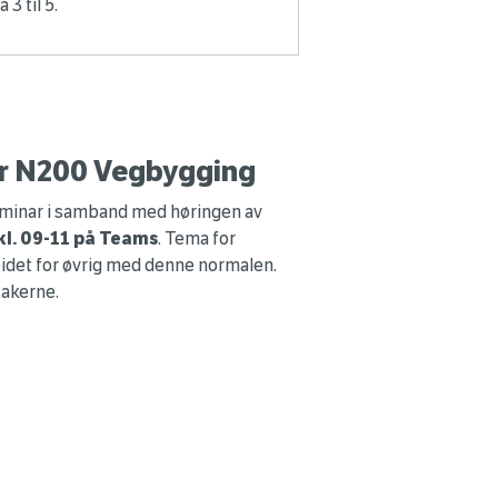
3 til 5.
for N200 Vegbygging
seminar i samband med høringen av
 kl. 09-11 på Teams
. Tema for
eidet for øvrig med denne normalen.
takerne.