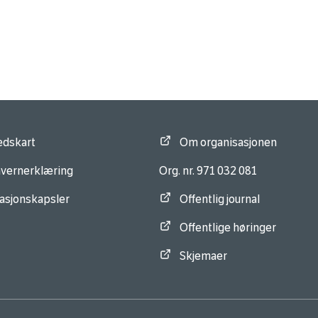
edskart
Om organisasjonen
vernerklæring
Org. nr. 971 032 081
asjonskapsler
Offentlig journal
Offentlige høringer
Skjemaer