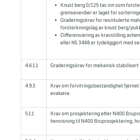
Knust berg 0/125 tas inn som forst
grenseverdier er laget for sorterin
Graderingskrav for resirkulerte mate
forsterkningslag av knust berg/puk
Differensiering av kravstilling avhe
eller NS 3468 er tydeliggjort med se
4.6.1.1
Graderingskrav for mekanisk stabilisert 
4.9.3
Krav om forvitringsbestandighet fjernet 
evaluere.
5.1.1
Krav om prosjektering etter N400 Brupros
henvisning til N400 Bruprosjektering, hvo