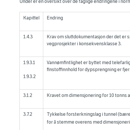
Under er en oversikt over de faglige endringene i nor
Kapittel
Endring
1.4.3
Krav om sluttdokumentasjon der det er s
vegprosjekter i konsekvensklasse 3.
1.9.3.1
Vannømfintlighet er byttet med telefarli
finstoffinnhold for dypsprengning er fjer
1.9.3.2
3.1.2
Kravet om dimensjonering for 10 tonns aks
3.7.2
Tykkelse forsterkningslag i tunnel (bær
for å stemme overens med dimensjonerin