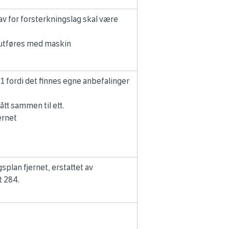
av for forsterkningslag skal være
 utføres med maskin
1-1 fordi det finnes egne anbefalinger
tt sammen til ett.
ernet
splan fjernet, erstattet av
t 284.