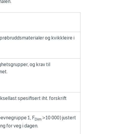
malen.
prøbruddsmaterialer og kvikkleire i
ghetsgrupper, og krav til
net.
ellast spesifisert iht. forskrift
eevnegruppe 1, F
>10 000) justert
Dim
g for veg i dagen.