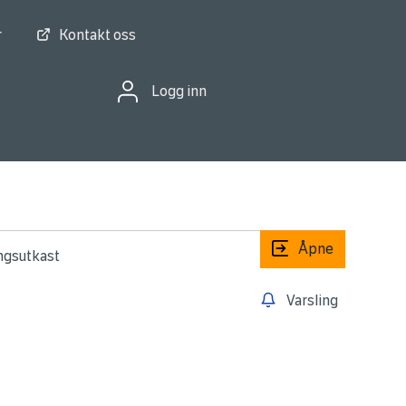
r
Kontakt oss
Logg inn
Åpne
ingsutkast
Varsling