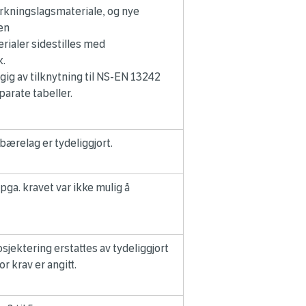
erkningslagsmateriale, og nye
gen
rialer sidestilles med
k.
ngig av tilknytning til NS-EN 13242
parate tabeller.
bærelag er tydeliggjort.
pga. kravet var ikke mulig å
jektering erstattes av tydeliggjort
r krav er angitt.