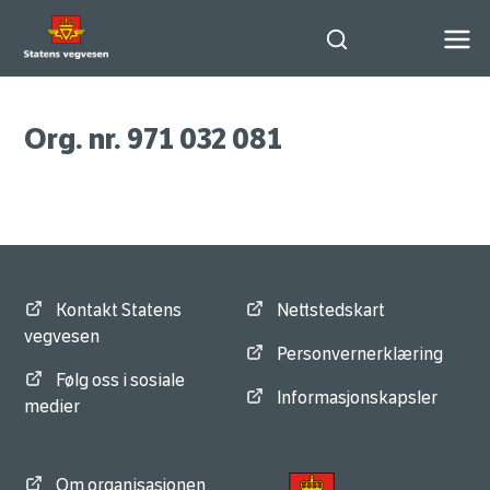
Søk
Org. nr. 971 032 081
Kontakt Statens
Nettstedskart
vegvesen
Personvernerklæring
Følg oss i sosiale
Informasjonskapsler
medier
Om organisasjonen