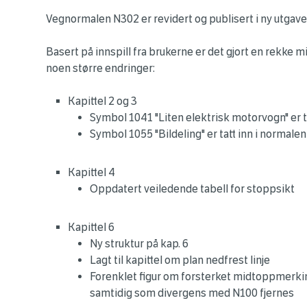
Vegnormalen N302 er revidert og publisert i ny utgave
Basert på innspill fra brukerne er det gjort en rekke 
noen større endringer:
Kapittel 2 og 3
Symbol 1041 "Liten elektrisk motorvogn" er t
Symbol 1055 "Bildeling" er tatt inn i normalen
Kapittel 4
Oppdatert veiledende tabell for stoppsikt
Kapittel 6
Ny struktur på kap. 6
Lagt til kapittel om plan nedfrest linje
Forenklet figur om forsterket midtoppmerking
samtidig som divergens med N100 fjernes