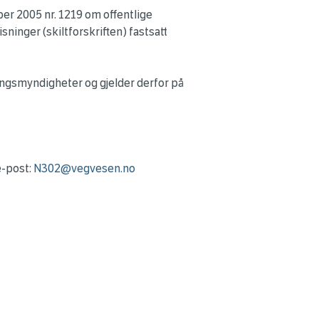
ber 2005 nr. 1219 om offentlige
sninger (skiltforskriften) fastsatt
gsmyndigheter og gjelder derfor på
e-post:
N302@vegvesen.no