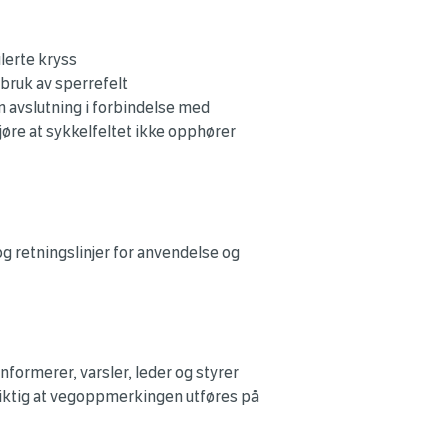
lerte kryss
l bruk av sperrefelt
m avslutning i forbindelse med
gjøre at sykkelfeltet ikke opphører
 retningslinjer for anvendelse og
formerer, varsler, leder og styrer
 viktig at vegoppmerkingen utføres på